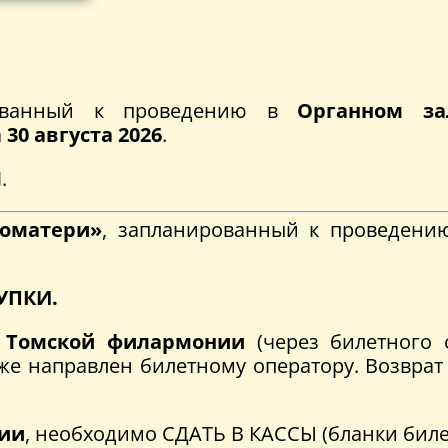
рованный к проведению в
Органном з
а
30 августа 2026
.
Ы
.
гоматери»
, запланированный к проведен
УПКИ.
е Томской филармонии
(через билетного 
же направлен билетному оператору. Возврат
нии
, необходимо СДАТЬ В КАССЫ (бланки биле