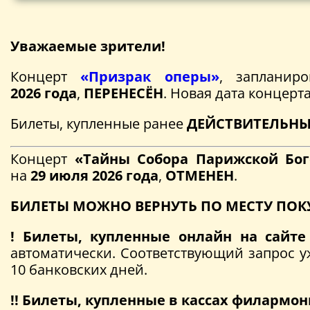
Уважаемые зрители!
Концерт
«Призрак оперы»
, заплани
202
6
года
,
ПЕРЕНЕСЁН
. Новая дата концерт
Билеты, купленные ранее
ДЕЙСТВИТЕЛЬН
Концерт
«Тайны Собора Парижской Бо
на
29
июля 202
6
года
,
ОТМЕНЕН
.
БИЛЕТЫ МОЖНО ВЕРНУТЬ ПО МЕСТУ ПОК
! Билеты, купленные онлайн на сайт
автоматически. Соответствующий запрос у
10 банковских дней.
!! Билеты, купленные в кассах филармо