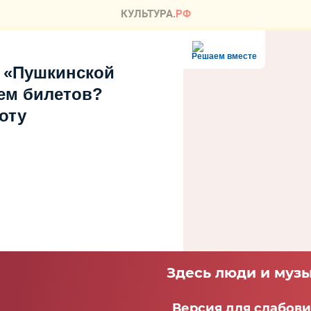
Решаем вместе
 «Пушкинской
ем билетов?
оту
Здесь люди и музы
Версия для слабов