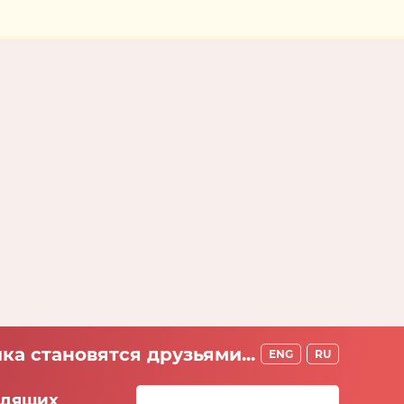
ка становятся друзьями...
ENG
RU
идящих