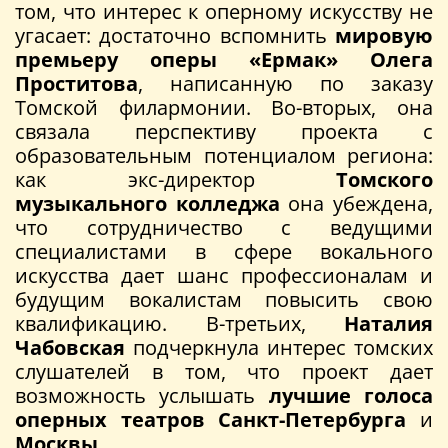
том, что интерес к оперному искусству не
угасает: достаточно вспомнить
мировую
премьеру
оперы «Ермак»
Олега
Проститова
, написанную по заказу
Томской филармонии. Во-вторых, она
связала перспективу проекта с
образовательным потенциалом региона:
как экс-директор
Томского
музыкального колледжа
она убеждена,
что сотрудничество с ведущими
специалистами в сфере вокального
искусства дает шанс профессионалам и
будущим вокалистам повысить свою
квалификацию. В-третьих,
Наталия
Чабовская
подчеркнула интерес томских
слушателей в том, что проект дает
возможность услышать
лучшие голоса
оперных театров
Санкт-Петербурга
и
Москвы
.