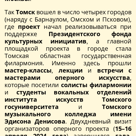
Так
Томск
вошел в число четырех городов
(наряду с Барнаулом, Омском и Псковом),
где
проект
начал реализовываться при
поддержке
Президентского фонда
культурных инициатив
, а главной
площадкой проекта в городе стала
Томская областная государственная
филармония. Именно здесь прошли
мастер-классы
,
лекции
и
встречи с
мастерами оперного искусства
,
которые посетили
солисты филармонии
и
студенты вокальных отделений
института искусств Томского
госуниверситета
и
Томского
музыкального колледжа имени
Эдисона Денисова
. Двухдневный визит
организаторов оперного проекта (
15–16
апреля 2024 года
) завершился
гала-