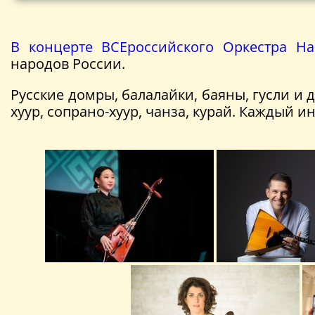
В концерте ВСЕроссийского Оркестра Н
народов России.
Русские домры, балалайки, баяны, гусли и
хуур, сопрано-хуур, чанза, курай. Каждый 