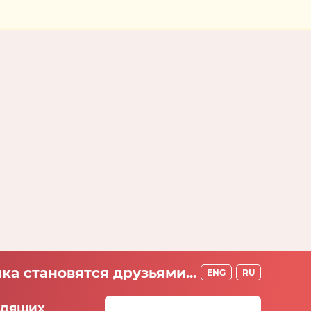
ка становятся друзьями...
ENG
RU
идящих