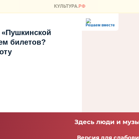
Решаем вместе
 «Пушкинской
ем билетов?
оту
Здесь люди и музы
Версия для слабов