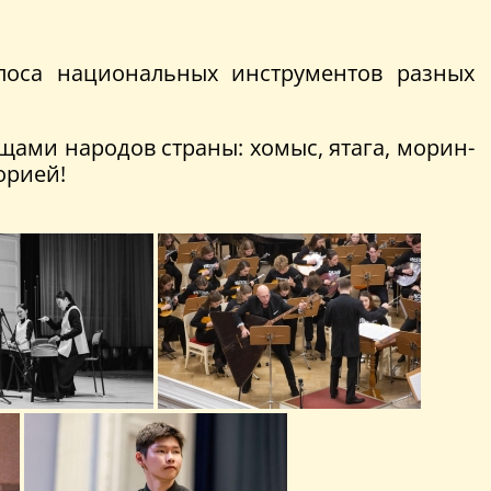
лоса национальных инструментов разных
щами народов страны: хомыс, ятага, морин-
орией!