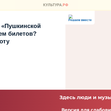
Решаем вместе
 «Пушкинской
ем билетов?
оту
Здесь люди и музы
Версия для слабов