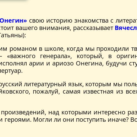
 Онегин»
свою историю знакомства с литера
стоит вашего внимания, рассказывает
Вячес
Татьяны):
 этим романом в школе, когда мы проходили т
 «важного генерала», который, в оригин
сполнял арии и ариозо Онегина, будучи сту
ертуар.
 русский литературный язык, которым мы пол
ковского, пожалуй, самая известная из вс
х произведений, над которыми интересно р
героями. Могли ли они поступить иначе? Во