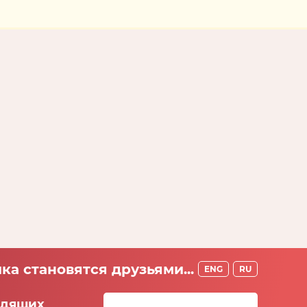
ка становятся друзьями...
ENG
RU
идящих