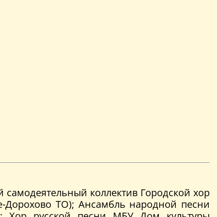
 самодеятельный коллектив Городской хор
ше-Дорохово ТО); Ансамбль народной песни
к); Хор русской песни МБУ Дом культуры