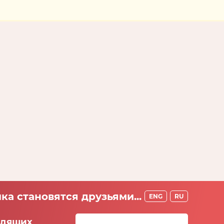
ка становятся друзьями...
ENG
RU
идящих