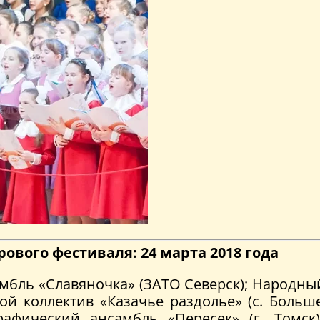
рового фестиваля: 24 марта 2018 года
ль «Славяночка» (ЗАТО Северск); Народный
овой коллектив «Казачье раздолье» (с. Боль
ографический ансамбль «Пересек» (г. Томс