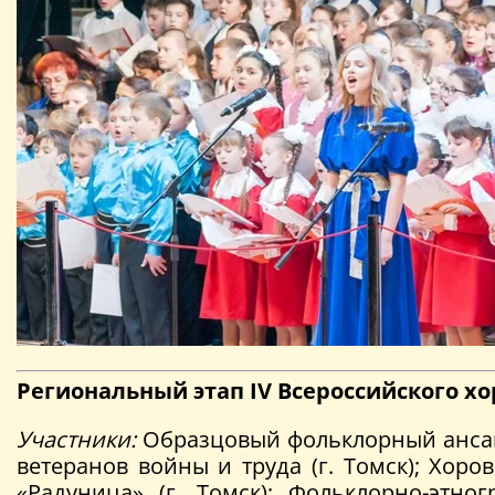
Региональный этап IV Всероссийского хо
Участники:
Образцовый фольклорный ансамб
ветеранов войны и труда (г. Томск); Хор
«Радуница» (г. Томск); Фольклорно-этн