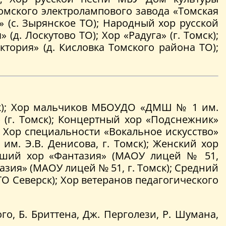
Томского электролампового завода «Томская
» (с. Зырянское ТО); Народный хор русской
д. Лоскутово ТО); Хор «Радуга» (г. Томск);
тория» (д. Кисловка Томского района ТО);
омск); Хор мальчиков МБОУДО «ДМШ № 1 им.
я» (г. Томск); Концертный хор «Подснежник»
); Хор специальности «Вокальное искусство»
им. Э.В. Денисова, г. Томск); Женский хор
адший хор «Фантазия» (МАОУ лицей № 51,
азия» (МАОУ лицей № 51, г. Томск); Средний
ТО Северск); Хор ветеранов педагогического
го, Б. Бриттена, Дж. Перголези, Р. Шумана,