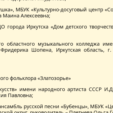
ка», МБУК «Культурно-досуговый центр «Со
ва Маина Алексеевна;
О города Иркутска «Дом детского творчества
ого областного музыкального колледжа им
ридерика Шопена, Иркутская область, г. 
ого фольклора «Златозорье»
усств» имени народного артиста СССР И.Д.
сия Павловна;
ансамбль русской песни «Бубенцы», МБУК «Ц
дской округ, руководитель – Плетнева Ольга 