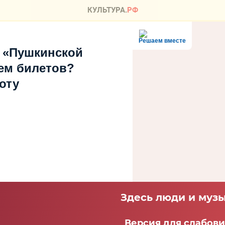
Решаем вместе
 «Пушкинской
ем билетов?
оту
Здесь люди и музы
Версия для слабов