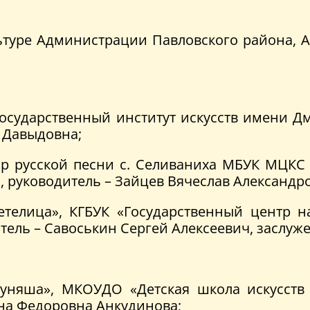
ьтуре Администрации Павловского района, Ал
осударственный институт искусств имени Дм
а Давыдовна;
р русской песни с. Селиваниха МБУК МЦКС «
, руководитель – Зайцев Вячеслав Александр
елица», КГБУК «Государственный центр на
итель – Савоськин Сергей Алексеевич, заслу
яша», МКОУДО «Детская школа искусств им
ена Федоровна Анкудинова;