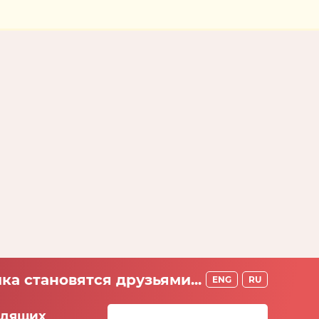
ка становятся друзьями...
ENG
RU
идящих