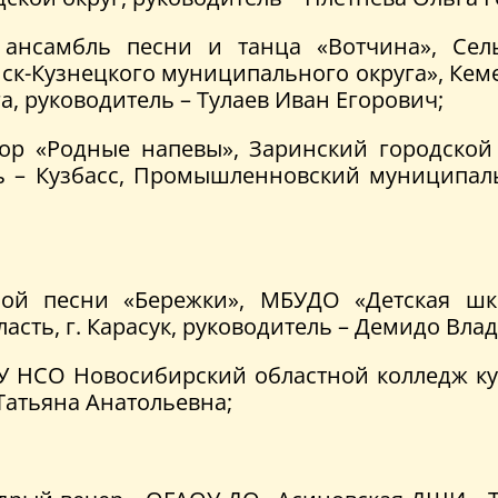
 ансамбль песни и танца «Вотчина», Се
к-Кузнецкого муниципального округа», Кеме
, руководитель – Тулаев Иван Егорович;
хор «Родные напевы», Заринский городской
ь – Кузбасс, Промышленновский муниципаль
ой песни «Бережки», МБУДО «Детская шк
асть, г. Карасук, руководитель – Демидо Вла
ОУ НСО Новосибирский областной колледж кул
Татьяна Анатольевна;