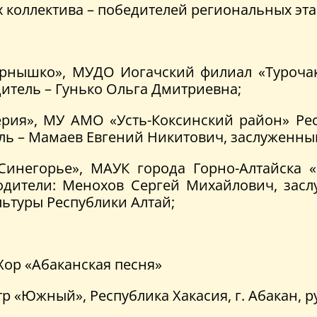
коллектива – победителей региональных этап
нышко», МУДО Иогачский филиал «Турочакс
одитель – Гунько Ольга Дмитриевна;
ия», МУ АМО «Усть-Коксинский район» Респ
тель – Мамаев Евгений Никитович, заслуженны
инегорье», МАУК города Горно-Алтайска «
оводители: Менохов Сергей Михайлович, за
ьтуры Республики Алтай;
Хор «Абаканская песня»
р «Южный», Республика Хакасия, г. Абакан, 