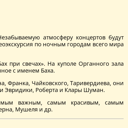
Незабываемую атмосферу концертов будут
деоэкскурсия по ночным городам всего мира
х при свечах». На куполе Органного зала
нное с именем Баха.
а, Франка, Чайковского, Таривердиева, они
 и Эвридики, Роберта и Клары Шуман.
 самым важным, самым красивым, самым
ерна, Мушеля и др.