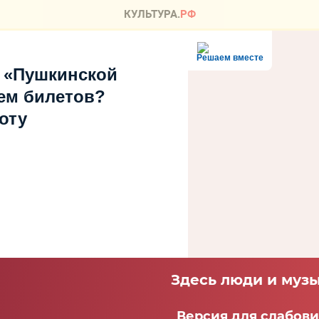
Решаем вместе
 «Пушкинской
ем билетов?
оту
Здесь люди и музы
Версия для слабов