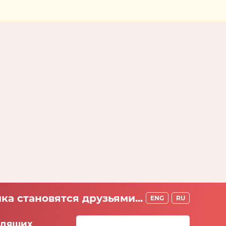
ка становятся друзьями...
ENG
RU
идящих