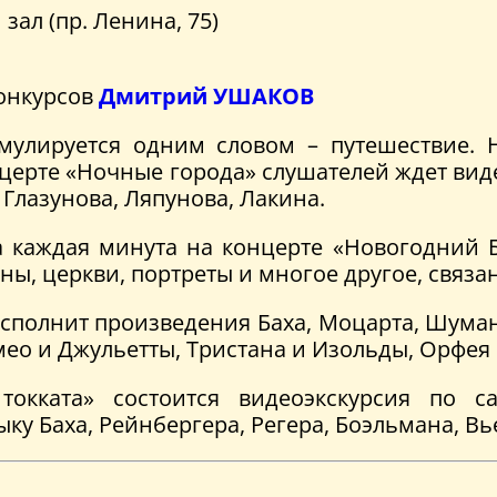
ал (пр. Ленина, 75)
конкурсов
Дмитрий УШАКОВ
мулируется одним словом – путешествие. 
нцерте «Ночные города» слушателей ждет ви
 Глазунова, Ляпунова, Лакина.
каждая минута на концерте «Новогодний Ба
ны, церкви, портреты и многое другое, связа
сполнит произведения Баха, Моцарта, Шуман
ео и Джульетты, Тристана и Изольды, Орфея
токката» состоится видеоэкскурсия по
у Баха, Рейнбергера, Регера, Боэльмана, Вь