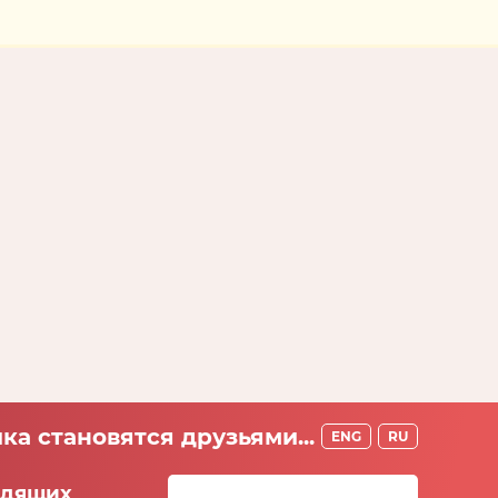
ка становятся друзьями...
ENG
RU
идящих