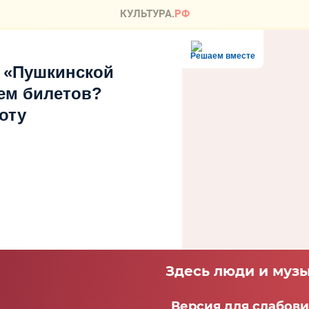
Решаем вместе
 «Пушкинской
ем билетов?
оту
Здесь люди и музы
Версия для слабов