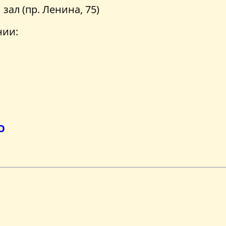
ал (пр. Ленина, 75)
нии:
О