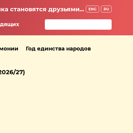
ка становятся друзьями...
ENG
RU
идящих
рмонии
Год единства народов
026/27)