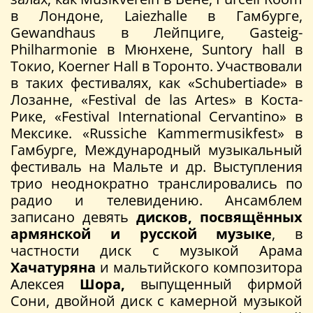
в Лондоне, Laiezhalle в Гамбурге,
Gewandhaus в Лейпциге, Gasteig-
Philharmonie в Мюнхене, Suntory hall в
Токио, Koerner Hall в Торонто. Участвовали
в таких фестивалях, как «Schubertiade» в
Лозанне, «Festival de las Artes» в Коста-
Рике, «Festival International Cervantino» в
Мексике. «Russiche Kammermusikfest» в
Гамбурге, Международный музыкальный
фестиваль на Мальте и др. Выступления
трио неоднократно транслировались по
радио и телевидению. Ансамблем
записано девять
дисков, посвящённых
армянской
и русской музыке
, в
частности диск с музыкой Арама
Хачатуряна
и мальтийского композитора
Алексея
Шора,
выпущенный фирмой
Сони, двойной диск с камерной музыкой