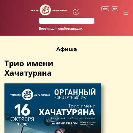
ENG
RU
Версия для слабовидящих
Афиша
Трио имени
Хачатуряна