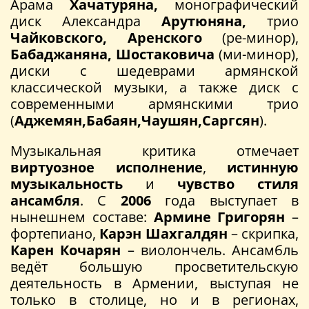
Арама
Хачатуряна,
монографический
диск Александра
Арутюняна,
трио
Чайковского, Аренского
(ре-минор),
Бабаджаняна, Шостаковича
(ми-минор),
диски с шедеврами армянской
классической музыки, а также диск с
современными армянскими трио
(
Аджемян,Бабаян,Чаушян,Саргсян
).
Музыкальная критика отмечает
виртуозное исполнение
,
истинную
музыкальность
и
чувство стиля
ансамбля
. С
2006
года выступает в
нынешнем составе:
Армине Григорян
–
фортепиано,
Карэн Шахгалдян
– скрипка,
Карен Кочарян
– виолончель. Ансамбль
ведёт большую просветительскую
деятельность в Армении, выступая не
только в столице, но и в регионах,