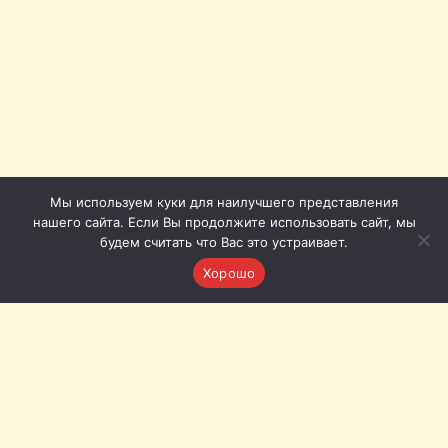
Мы используем куки для наилучшего представления
нашего сайта. Если Вы продолжите использовать сайт, мы
будем считать что Вас это устраивает.
Хорошо
Томская филармония © 2011-2026
Приёмная: +7 (3822) 51-51-86
Кассы с городского телефона (Томск): 20-20-72, 20-20-62