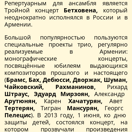
Репертуарным для ансамбля является
Тройной концерт
Бетховена,
который
неоднократно исполнялся в России и в
Армении.
Большой популярностью пользуются
специальные проекты трио, регулярно
реализуемые в Армении:
монографические концерты,
посвящённые юбилеям выдающихся
композиторов прошлого и настоящего
(
Брамс, Бах, Дебюсси, Дворжак, Шуман,
Чайковский, Рахманинов,
Рихард
Штраус, Эдуард Мирзоян,
Александр
Арутюнян,
Карен
Хачатурян,
Авет
Тертерян,
Тигран
Мансурян,
Георгс
Пелецис
). В 2013 году, 1 июня, ко дню
защиты детей, состоялся концерт, на
котором прозвучали произведения