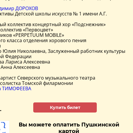
димир ДОРОХОВ
ктивы Детской школы искусств № 1 имени А.Г.
ый коллектив концертный хор «Подснежник»
коллектив «Первоцвет»
чиков «PERPETUUM MOBILE»
го класса отделения хорового пения
и
о Юлия Николаевна, Заслуженный работник культуры
ой Федерации
ва Лариса Алексеевна
 Анна Алексеевна
 артист Северского музыкального театра
, солистка Томской филармонии
а ТИМОФЕЕВА
Купить билет
.
Вы можете оплатить Пушкинской
картой