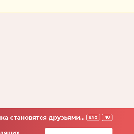
ка становятся друзьями...
ENG
RU
идящих