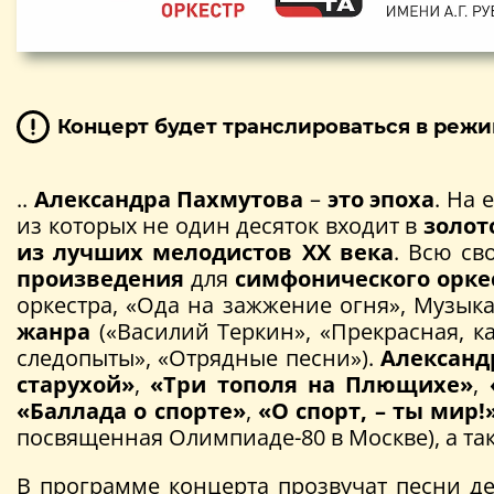
Концерт будет транслироваться в режи
..
Александра Пахмутова
–
это эпоха
. На 
из которых не один десяток входит в
золот
из лучших мелодистов ХХ века
. Всю с
произведения
для
симфонического орке
оркестра, «Ода на зажжение огня», Музыка
жанра
(«Василий Теркин», «Прекрасная, ка
следопыты», «Отрядные песни»).
Александ
старухой»
,
«Три тополя на Плющихе»
,
«Баллада о спорте»
,
«О спорт, – ты мир!
посвященная Олимпиаде-80 в Москве), а т
В программе концерта прозвучат песни де