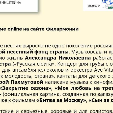
ме online на сайте Филармонии
ее песнях выросло не одно поколение россия
ой песенный фонд страны
. Музыковеды и к
вою жизнь
Александра Николаевна
работае
стра
(«Русская сюита», Концерт для трубы с 
 для ансамбля колоколов и оркестра Ave Vita
к молодость, страна», кантаты для детског
рой Пахмутовой
написана музыка к киноф
«Закрытие сезона»
,
«Моя любовь на трет
»
(официальная картина, созданная по зака
акже к фильмам
«Битва за Москву»
,
«Сын за 
тские и серьезные, хоровые и для солистов,