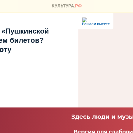
Решаем вместе
 «Пушкинской
ем билетов?
оту
Здесь люди и музы
Версия для слабов