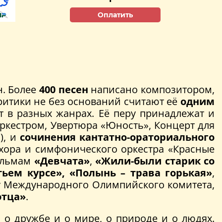
Оплатить
н. Более
400 песен
написано композитором,
ритики не без оснований считают её
одним
т в разных жанрах. Её перу принадлежат и
оркестром, Увертюра «Юность», Концерт для
), и
сочинения кантатно-ораториального
о хора и симфонического оркестра «Красные
ильмам
«Девчата»
,
«Жили-были старик со
ьем курсе»,
«Полынь – трава горькая»
,
зу Международного Олимпийского комитета,
отца»
.
 о дружбе и о мире, о природе и о людях.