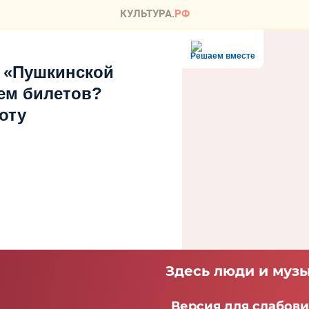
Решаем вместе
 «Пушкинской
ем билетов?
оту
Здесь люди и музы
Версия для слабов