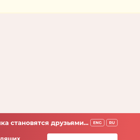
ка становятся друзьями...
ENG
RU
идящих