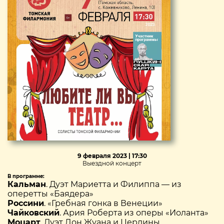
9 февраля 2023 | 17:30
Выездной концерт
В программе:
Кальман
. Дуэт Мариетта и Филиппа — из
оперетты «Баядера»
Россини
. «Гребная гонка в Венеции»
Чайковский
. Ария Роберта из оперы «Иоланта»
Моцарт
. Дуэт Дон Жуана и Церлины