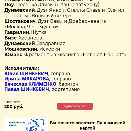
Лоу
. Песенка Элизы (Я танцевать хочу)
Дунаевский
. Дуэт Янко и Стеллы Слава и Юля ил
оперетты «Вольный ветер»
Шостакович
. Дуэт Вавы и Дребеднева из
«Москва, Черемушки»
Гаврилин
. Шутка
Бизе
. Хабанера
Дунаевский
. Заздравная
Мошковский
. Искорки
Юманс
. Фрагмент из мюзикла «Нет, нет, Наннетт»
Исполнители:
Юлия ШИНКЕВИЧ
, сопрано
Ирина МАКАРОВА
, сопрано
Вячеслав КЛИМЕНКО
, баритон
Павел ШИНКЕВИЧ
, фортепиано
Стоимость
200 руб.
Купить билет
Вы можете оплатить Пушкинской
картой