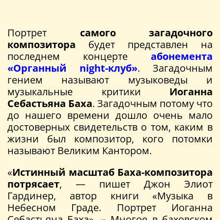
Портрет
самого загадочного
композитора
будет представлен на
последнем концерте
абонемента
«Органный night-клуб»
. Загадочным
гением называют музыковеды и
музыкальные критики
Иоганна
Себастьяна Баха
. Загадочным потому что
до нашего времени дошло очень мало
достоверных свидетельств о том, каким в
жизни был композитор, кого потомки
называют Великим Кантором.
«
Истинный масштаб Баха-композитора
потрясает
, — пишет Джон Элиот
Гардинер, автор книги «Музыка в
Небесном Граде. Портрет Иоганна
Себастьяна Баха». – Многое в баховском