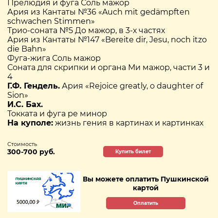
Прелюдия и фуга Соль мажор
Ария из Кантаты №36 «Auch mit gedämpften
schwachen Stimmen»
Трио-соната №5 До мажор, в 3-х частях
Ария из Кантаты №147 «Bereite dir, Jesu, noch itzo
die Bahn»
Фуга-жига Соль мажор
Соната для скрипки и органа Ми мажор, части 3 и
4
Г.Ф. Гендель.
Ария «Rejoice greatly, o daughter of
Sion»
И.С. Бах.
Токката и фуга ре минор
На куполе:
жизнь гения в картинах и картинках
Стоимость
300-700 руб.
Купить билет
Вы можете оплатить Пушкинской
картой
Оплатить