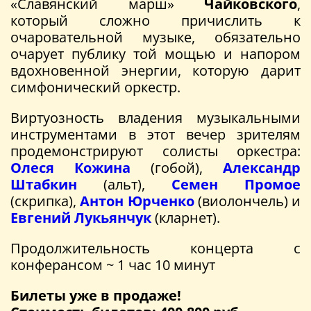
«Славянский марш»
Чайковского
,
который сложно причислить к
очаровательной музыке, обязательно
очарует публику той мощью и напором
вдохновенной энергии, которую дарит
симфонический оркестр.
Виртуозность владения музыкальными
инструментами в этот вечер зрителям
продемонстрируют солисты оркестра:
Олеся Кожина
(гобой),
Александр
Штабкин
(альт),
Семен Промое
(скрипка),
Антон Юрченко
(виолончель) и
Евгений Лукьянчук
(кларнет).
Продолжительность концерта с
конферансом ~ 1 час 10 минут
Билеты уже в продаже!