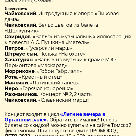
Антон ЮРЧЕНКО, виолончель
В программе:
Чайковский
. Интродукция к опере «Пиковая
дама»
Чайковский
. Вальс цветов из балета
«Щелкунчик»
Свиридов
. «Вальс» из музыкальных иллюстраций
к повести А.С. Пушкина «Метель»
Петров
. «Гусарский марш»
Штраус-сын
. Полька «На охоте»
Хачатурян
. «Вальс» из музыки к драме М.Ю.
Лермонтова «Маскарад»
Морриконе
. «Гобой Габриэля»
Рота
. «Крестный отец»
Маньяни
. «Латинский танец»
Неро
. «Горячая канарейка»
Рахманинов
. Концерт № 2, 2 часть
Чайковский
. «Славянский марш»
Концерт входит в цикл
«Летние вечера в
Органном зале».
Обратите внимание! Теперь
билеты со скидкой можно купить и на сайте Томской
филармонии. При покупке вводите ПРОМОКОД —
ЛЕТО-2023
– и экономьте 10 и 20% от стоимости