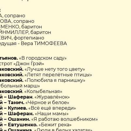
:
, сопрано
ОВА, сопрано
ИМЕНКО, баритон
ЙНМИЛЛЕР, баритон
ВИЧ, фортепиано
ведущая - Вера ТИМОФЕЕВА
тьянов.
«В городском саду»
строт «Джон Грэй»
аковский.
«Лучше нету того цвету»
аковский.
«Летят перелётные птицы»
аковский.
«Полюбила я парнишку»
утбольный марш»
аковский
. «Колыбельная»
й – Шаферан
. «Журавлёнок»
 – Танич.
«Чёрное и белое»
 – Кулиев.
«Всё ещё впереди»
й – Шаферан.
«Наши мамы»
й – Ошанин.
«Я работаю волшебником»
 – Евтушенко.
«Бежит река»
й – Ошанина.
«Люди в белых халатах»