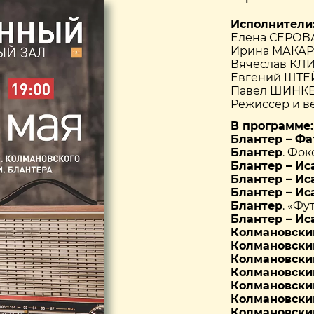
Исполнители
Елена СЕРОВА
Ирина МАКАР
Вячеслав КЛ
Евгений ШТЕ
Павел ШИНКЕ
Режиссер и 
В программе:
Блантер – Фа
Блантер
. Фок
Блантер – Ис
Блантер – Ис
Блантер – Ис
Блантер
. «Ф
Блантер – Ис
Колмановски
Колмановский
Колмановский
Колмановски
Колмановски
Колмановский
Колмановски