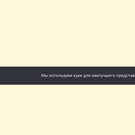
Мы используем куки для наилучшего представле
Томская филармония ©
Приёмная: +7 (3822) 51-5
Кассы с городского теле