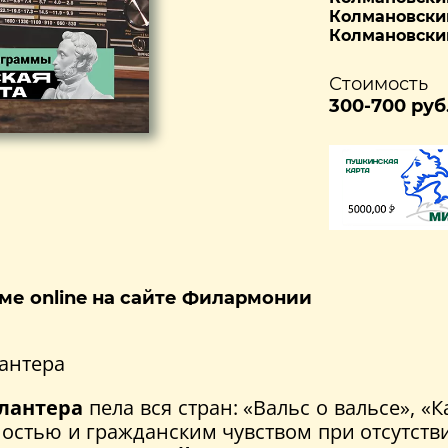
Колмановский
Колмановски
Стоимость
300-700 руб
ме online на сайте Филармонии
лантера
лантера
пела вся стран: «Вальс о вальсе», «
стью и гражданским чувством при отсутствии