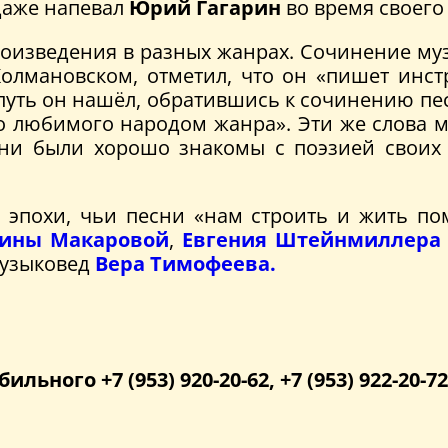
даже напевал
Юрий Гагарин
во время своего
изведения в разных жанрах. Сочинение муз
 Колмановском, отметил, что он «пишет инс
 путь он нашёл, обратившись к сочинению пе
ого любимого народом жанра». Эти же слова 
они были хорошо знакомы с поэзией своих
 эпохи, чьи песни «нам строить и жить пом
ины Макаровой
,
Евгения Штейнмиллера
музыковед
Вера Тимофеева.
бильного +7 (953) 920-20-62, +7 (953) 922-20-72