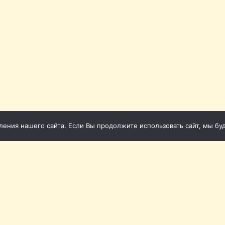
ния нашего сайта. Если Вы продолжите использовать сайт, мы буде
 2011-2026
Св
1-86
фона (Томск): 20-20-72, 20-