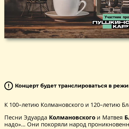
Концерт будет транслироваться в режи
К 100–летию Колмановского и 120–летию Б
Песни Эдуарда
Колмановского
и Матвея
Б
надо»… Они покоряли народ проникновенно