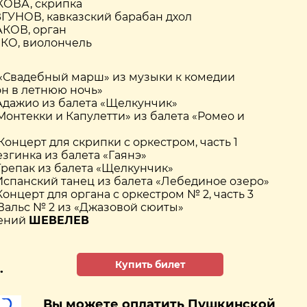
КОВА, скрипка
УНОВ, кавказский барабан дхол
КОВ, орган
КО, виолончель
 «Свадебный марш» из музыки к комедии
н в летнюю ночь»
 Адажио из балета «Щелкунчик»
«Монтекки и Капулетти» из балета «Ромео и
 Концерт для скрипки с оркестром, часть 1
езгинка из балета «Гаянэ»
 Трепак из балета «Щелкунчик»
 Испанский танец из балета «Лебединое озеро»
 Концерт для органа с оркестром № 2, часть 3
 Вальс № 2 из «Джазовой сюиты»
ений
ШЕВЕЛЕВ
Купить билет
.
Вы можете оплатить Пушкинской