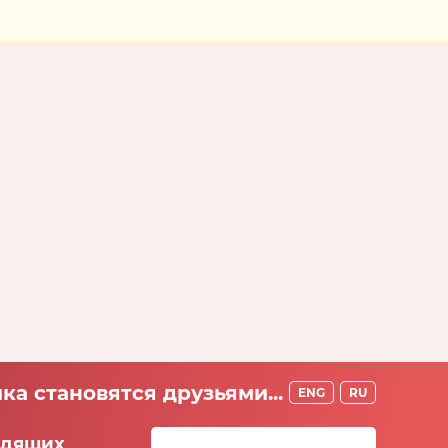
ка становятся друзьями...
ENG
RU
идящих