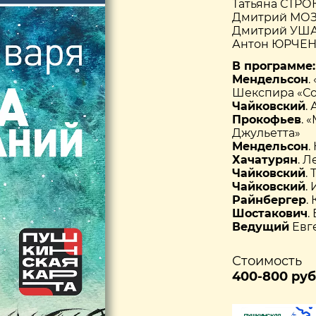
Татьяна СТРО
Дмитрий МОЗГ
Дмитрий УША
Антон ЮРЧЕН
В программе:
Мендельсон
.
Шекспира «Со
Чайковский
.
Прокофьев
. 
Джульетта»
Мендельсон
.
Хачатурян
. Л
Чайковский
.
Чайковский
.
Райнбергер
.
Шостакович
.
Ведущий
Евг
Стоимость
400-800 руб