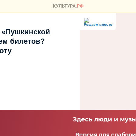
Решаем вместе
 «Пушкинской
ем билетов?
оту
Здесь люди и музы
Версия для слабов