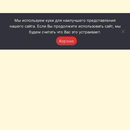
Мы используем куки для наилучшего представления
нашего сайта. Если Вы продолжите использовать сайт, мы
будем считать что Вас это устраивает.
Хорошо
Томская филармония © 2011-2026
Приёмная: +7 (3822) 51-51-86
Кассы с городского телефона (Томск): 20-20-72, 20-20-62
Кассы с мобильного: +7 (953) 920-20-62, +7 (953) 922-20-
72
Наш адрес:
Томск, пл. Ленина, 12а
Связь с нами