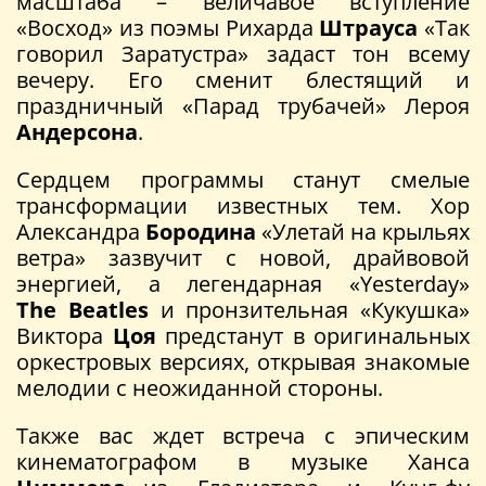
масштаба – величавое вступление
«Восход» из поэмы Рихарда
Штрауса
«Так
говорил Заратустра» задаст тон всему
вечеру. Его сменит блестящий и
праздничный «Парад трубачей» Лероя
Андерсона
.
Сердцем программы станут смелые
трансформации известных тем. Хор
Александра
Бородина
«Улетай на крыльях
ветра» зазвучит с новой, драйвовой
энергией, а легендарная «Yesterday»
The Beatles
и пронзительная «Кукушка»
Виктора
Цоя
предстанут в оригинальных
оркестровых версиях, открывая знакомые
мелодии с неожиданной стороны.
Также вас ждет встреча с эпическим
кинематографом в музыке Ханса