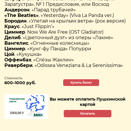
Заратустра». № 1 Предисловие, или Восход
Андерсон
. «Парад трубачей»
«The Beatles»
. «Yesterday» (Viva La Panda ver.)
Бородин
. «Улетай на крыльях ветра» (рок версия)
Краус
. «Just Flippin’»
Циммер
. Now We Are Free (OST Gladiator)
Делиб
. «Цветочный дуэт» из оперы «Лакме»
Вангелис
. «Огненные колесницы»
Циммер
. «Кунг-фу Панда» Попурри
Цой
. «Кукушка»
Оффенбах
. «Слëзы Жаклин»
Ревербери
. «Odissea Veneziana & La Serenissima»
Стоимость
600–1000 руб.
Купить билет
Вы можете оплатить Пушкинской
картой
Оплатить