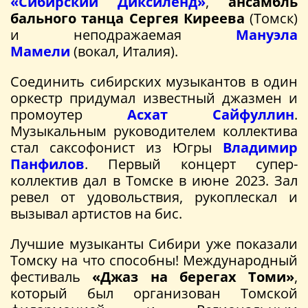
«Сибирский Диксиленд»
,
ансамбль
бального танца Сергея Киреева
(Томск)
и неподражаемая
Мануэла
Мамели
(вокал, Италия).
Соединить сибирских музыкантов в один
оркестр придумал известный джазмен и
промоутер
Асхат Сайфуллин
.
Музыкальным руководителем коллектива
стал саксофонист из Югры
Владимир
Панфилов
. Первый концерт супер-
коллектив дал в Томске в июне 2023. Зал
ревел от удовольствия, рукоплескал и
вызывал артистов на бис.
Лучшие музыканты Сибири уже показали
Томску на что способны! Международный
фестиваль
«Джаз на берегах Томи»
,
который был организован Томской