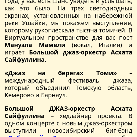
года, у вас есть шанс увидеть и услышать,
как это было. На трех светодиодных
экранах, установленных на набережной
реки Ушайки, мы покажем выступление,
которому рукоплескала тысяча томичей. В
Виртуальном пространстве для вас поет
Мануэла Мамели
(вокал, Италия) и
играет
Большой джаз-оркестр Асхата
Сайфуллина
.
«Джаз на берегах Томи»
–
международный фестиваль джаза,
который объединил Томскую область,
Кемерово и Барнаул.
Большой ДЖАЗ-оркестр Асхата
Сайфуллина
– хедлайнер проекта. В
одном концерте с новым джаз-оркестром
выступили новосибирский биг-бэнд