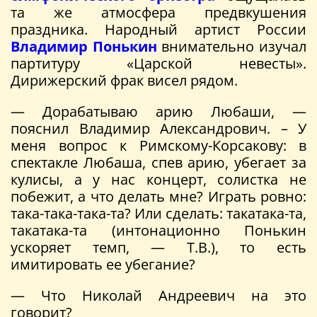
та же атмосфера предвкушения
праздника. Народный артист России
Владимир Понькин
внимательно изучал
партитуру «Царской невесты».
Дирижерский фрак висел рядом.
— Дорабатываю арию Любаши, —
пояснил Владимир Александрович. – У
меня вопрос к Римскому-Корсакову: в
спектакле Любаша, спев арию, убегает за
кулисы, а у нас концерт, солистка не
побежит, а что делать мне? Играть ровно:
така-така-така-та? Или сделать: такатака-та,
такатака-та (интонационно Понькин
ускоряет темп, — Т.В.), то есть
имитировать ее убегание?
— Что Николай Андреевич на это
говорит?