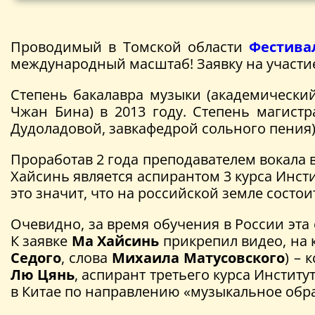
Проводимый в Томской области
Фестива
международный масштаб! Заявку на участи
Степень бакалавра музыки (академически
Чжан Бина) в 2013 году. Степень магист
Дудоладовой, завкафедрой сольного пения) 
Проработав 2 года преподавателем вокала в 
Хайсинь является аспирантом 3 курса Инст
это значит, что на российской земле состо
Очевидно, за время обучения в России эта 
К заявке
Ма Хайсинь
прикрепил видео, на 
Седого
, слова
Михаила Матусовского
) – 
Лю Цянь
, аспирант третьего курса Инстит
в Китае по направлению «музыкальное обра