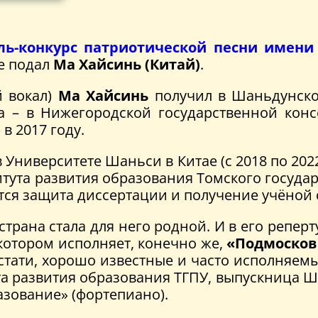
ль-конкурс патриотической песни имени 
е подал
Ма Хайсинь (Китай)
.
й вокал)
Ма Хайсинь
получил в Шаньдунском
ра – в Нижегородской государственной конс
в 2017 году.
Университете Шаньси в Китае (с 2018 по 2022
итута развития образования Томского государ
ится защита диссертации и получение учёной 
страна стала для него родной. И в его репер
котором исполняет, конечно же,
«Подмосков
кстати, хорошо известные и часто исполняемы
ута развития образования ТГПУ, выпускница 
зование» (фортепиано).