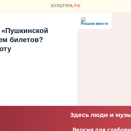
Решаем вместе
 «Пушкинской
ем билетов?
оту
Здесь люди и музы
Версия для слабов