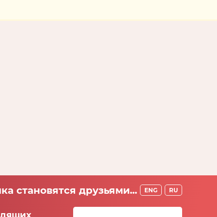
ка становятся друзьями...
ENG
RU
идящих