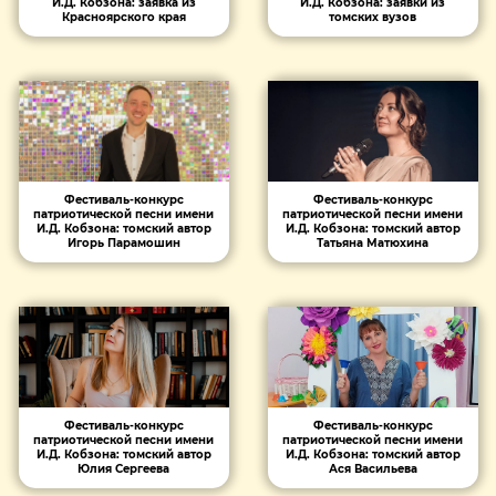
И.Д. Кобзона: заявка из
И.Д. Кобзона: заявки из
Красноярского края
томских вузов
Фестиваль-конкурс
Фестиваль-конкурс
патриотической песни имени
патриотической песни имени
И.Д. Кобзона: томский автор
И.Д. Кобзона: томский автор
Игорь Парамошин
Татьяна Матюхина
Фестиваль-конкурс
Фестиваль-конкурс
патриотической песни имени
патриотической песни имени
И.Д. Кобзона: томский автор
И.Д. Кобзона: томский автор
Юлия Сергеева
Ася Васильева