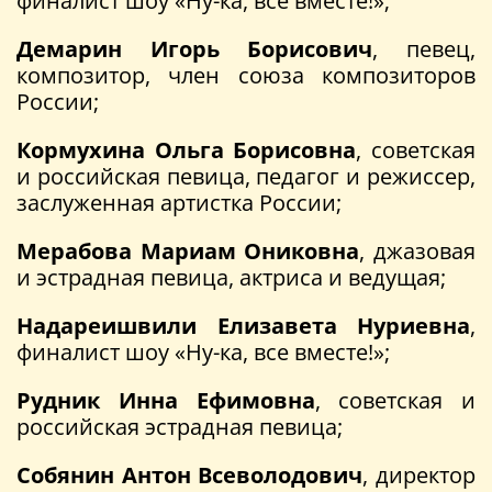
финалист шоу «Ну-ка, все вместе!»;
Демарин Игорь Борисович
, певец,
композитор, член союза композиторов
России;
Кормухина Ольга Борисовна
, советская
и российская певица, педагог и режиссер,
заслуженная артистка России;
Мерабова Мариам Ониковна
, джазовая
и эстрадная певица, актриса и ведущая;
Надареишвили Елизавета Нуриевна
,
финалист шоу «Ну-ка, все вместе!»;
Рудник Инна Ефимовна
, советская и
российская эстрадная певица;
Собянин Антон Всеволодович
, директор