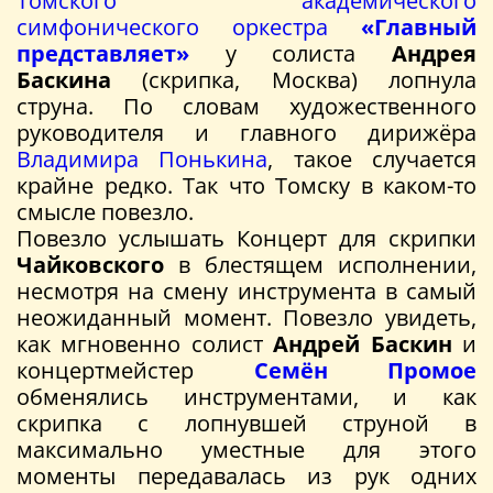
Томского академического
симфонического оркестра
«Главный
представляет»
у солиста
Андрея
Баскина
(скрипка, Москва) лопнула
струна. По словам художественного
руководителя и главного дирижёра
Владимира Понькина
, такое случается
крайне редко. Так что Томску в каком-то
смысле повезло.
Повезло услышать Концерт для скрипки
Чайковского
в блестящем исполнении,
несмотря на смену инструмента в самый
неожиданный момент. Повезло увидеть,
как мгновенно солист
Андрей Баскин
и
концертмейстер
Семён Промое
обменялись инструментами, и как
скрипка с лопнувшей струной в
максимально уместные для этого
моменты передавалась из рук одних