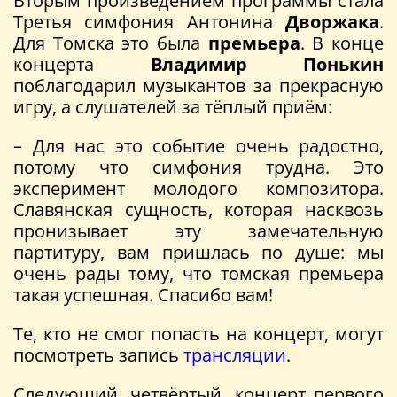
Вторым произведением программы стала
Третья симфония Антонина
Дворжака
.
Для Томска это была
премьера
. В конце
концерта
Владимир Понькин
поблагодарил музыкантов за прекрасную
игру, а слушателей за тёплый приём:
– Для нас это событие очень радостно,
потому что симфония трудна. Это
эксперимент молодого композитора.
Славянская сущность, которая насквозь
пронизывает эту замечательную
партитуру, вам пришлась по душе: мы
очень рады тому, что томская премьера
такая успешная. Спасибо вам!
Те, кто не смог попасть на концерт, могут
посмотреть запись
трансляции
.
Следующий, четвёртый, концерт первого