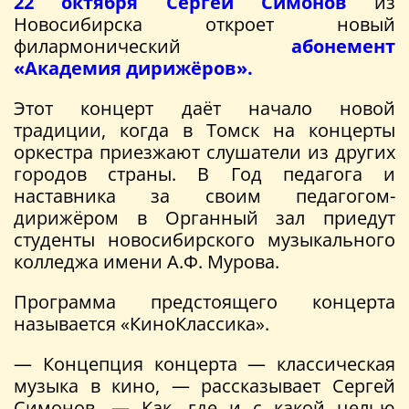
22 октября
Сергей Симонов
из
Новосибирска откроет новый
филармонический
абонемент
«Академия дирижёров».
Этот концерт даёт начало новой
традиции, когда в Томск на концерты
оркестра приезжают слушатели из других
городов страны. В Год педагога и
наставника за своим педагогом-
дирижёром в Органный зал приедут
студенты новосибирского музыкального
колледжа имени А.Ф. Мурова.
Программа предстоящего концерта
называется «КиноКлассика».
— Концепция концерта — классическая
музыка в кино, — рассказывает Сергей
Симонов. — Как, где и с какой целью