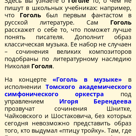
Здесь вы узнаете о
Гоголе
то, о чем не
пишут в школьных учебниках: например,
что
Гоголь
был первым фантастом в
русской литературе. Сам
Гоголь
расскажет о себе то, что поможет лучше
понять писателя. Дополнит образ
классическая музыка. Ее набор не случаен
– сочинения великих композиторов
подобраны по литературному наследию
Николая
Гоголя
.
На концерте
«Гоголь в музыке»
в
исполнении
Томского академического
симфонического оркестра
под
управлением
Игоря Берендеева
прозвучат сочинения Шнитке,
Чайковского и Шостаковича, без которых
сегодня невозможно представить образ
того, кто выдумал «птицу тройку». Там, где