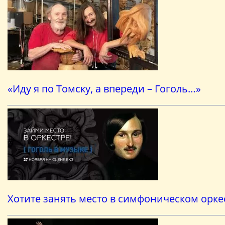
«Иду я по Томску, а впереди – Гоголь…»
Хотите занять место в симфоническом орке