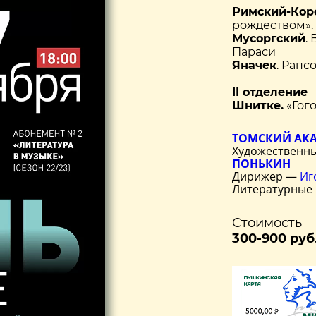
Римский-Кор
рождеством». 
Мусоргский
.
Параси
Яначек
. Рапс
II отделение
Шнитке.
«Гог
ТОМСКИЙ АК
Художественны
ПОНЬКИН
Дирижер —
Иг
Литературные
Стоимость
300-900 руб