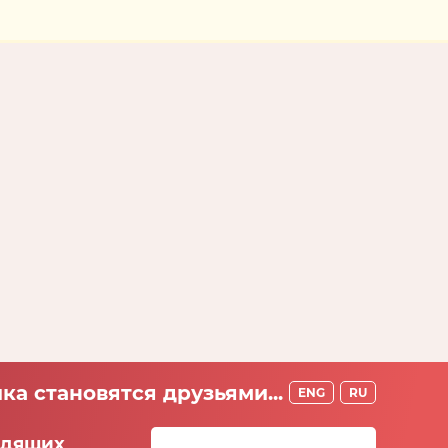
ка становятся друзьями...
ENG
RU
идящих