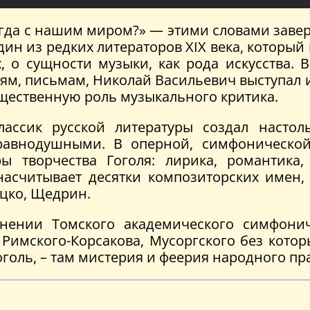
тогда с нашим миром?» — этими словами заве
дин из редких литераторов XIX века, который
о сущности музыки, как рода искусства. В
м, письмам, Николай Васильевич выступал и 
бщественную роль музыкального критика.
лассик русской литературы создал настол
равнодушными. В оперной, симфонической
 творчества Гоголя: лирика, романтика, р
насчитывает десятки композиторских имен, 
уцко, Щедрин.
лнении Томского академического симфонич
Римского-Корсакова, Мусоргского без кото
Гоголь, – там мистерия и феерия народного пр