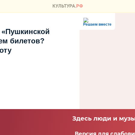
Решаем вместе
 «Пушкинской
ем билетов?
оту
Здесь люди и музы
Версия для слабов