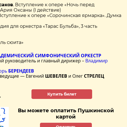
саков
. Вступление к опере «Ночь перед
Ария Оксаны (I действие)
 Вступление к опере «Сорочинская ярмарка». Думка
одия для оркестра «Тарас Бульба», 3 часть
оль сюита»
АДЕМИЧЕСКИЙ СИМФОНИЧЕСКИЙ ОРКЕСТР
й руководитель и главный дирижер –
Владимир
орь
БЕРЕНДЕЕВ
 ведущие — Евгений
ШЕВЕЛЕВ
и Олег
СТРЕЛЕЦ
Купить билет
.
Вы можете оплатить Пушкинской
картой
Оплатить