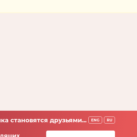
ка становятся друзьями...
ENG
RU
идящих