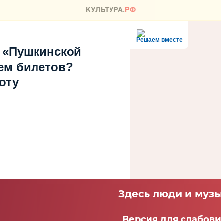
Решаем вместе
 «Пушкинской
ем билетов?
оту
Здесь люди и музы
Версия для слабов