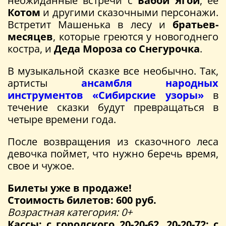
неожиданные встречи с
Бабой Ягой
, ее
Котом
и другими сказочными персонажи.
Встретит Машенька в лесу и
братьев-
месяцев
, которые греются у новогоднего
костра, и
Деда Мороза со Снегурочка
.
В музыкальной сказке все необычно. Так,
артисты
ансамбля народных
инструментов «Сибирские узоры»
в
течение сказки будут превращаться в
четыре времени года.
После возвращения из сказочного леса
девочка поймет, что нужно беречь время,
свое и чужое.
Билеты уже в продаже!
Стоимость билетов: 600 руб.
Возрастная категория: 0+
Кассы: с городского 20-20-62, 20-20-72; с