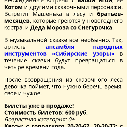
неожиданные встречи с
Бабой Ягой
, ее
Котом
и другими сказочными персонажи.
Встретит Машенька в лесу и
братьев-
месяцев
, которые греются у новогоднего
костра, и
Деда Мороза со Снегурочка
.
В музыкальной сказке все необычно. Так,
артисты
ансамбля народных
инструментов «Сибирские узоры»
в
течение сказки будут превращаться в
четыре времени года.
После возвращения из сказочного леса
девочка поймет, что нужно беречь время,
свое и чужое.
Билеты уже в продаже!
Стоимость билетов: 600 руб.
Возрастная категория: 0+
Кассы: с городского 20-20-62, 20-20-72; с