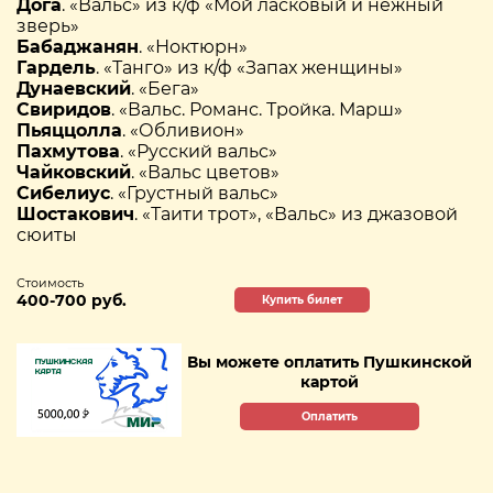
Дога
. «Вальс» из к/ф «Мой ласковый и нежный
зверь»
Бабаджанян
. «Ноктюрн»
Гардель
. «Танго» из к/ф «Запах женщины»
Дунаевский
. «Бега»
Свиридов
. «Вальс. Романс. Тройка. Марш»
Пьяццолла
. «Обливион»
Пахмутова
. «Русский вальс»
Чайковский
. «Вальс цветов»
Сибелиус
. «Грустный вальс»
Шостакович
. «Таити трот», «Вальс» из джазовой
сюиты
Стоимость
400-700 руб.
Купить билет
Вы можете оплатить Пушкинской
картой
Оплатить