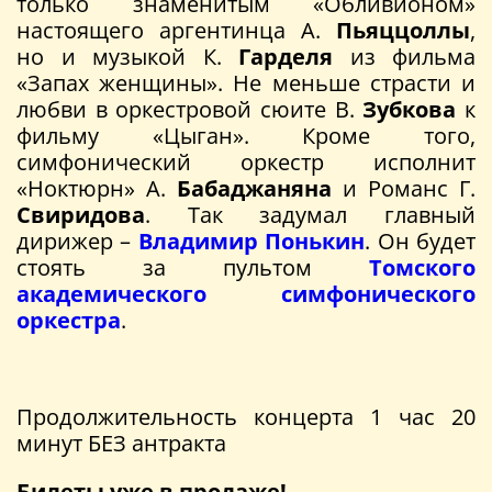
только знаменитым «Обливионом»
настоящего аргентинца А.
Пьяццоллы
,
но и музыкой К.
Гарделя
из фильма
«Запах женщины». Не меньше страсти и
любви в оркестровой сюите В.
Зубкова
к
фильму «Цыган». Кроме того,
симфонический оркестр исполнит
«Ноктюрн» А.
Бабаджаняна
и Романс Г.
Свиридова
. Так задумал главный
дирижер –
Владимир Понькин
. Он будет
стоять за пультом
Томского
академического симфонического
оркестра
.
Продолжительность концерта 1 час 20
минут БЕЗ антракта
Билеты уже в продаже!