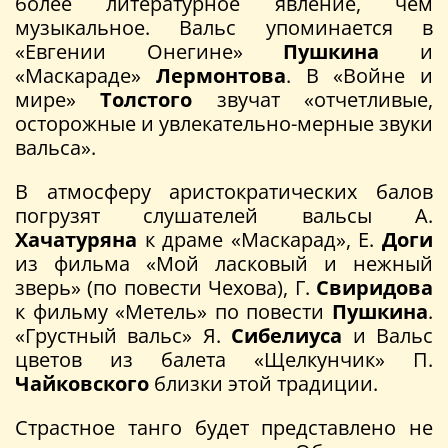
более литературное явление, чем
музыкальное. Вальс упоминается в
«Евгении Онегине»
Пушкина
и
«Маскараде»
Лермонтова
. В «Войне и
мире»
Толстого
звучат «отчетливые,
осторожные и увлекательно-мерные звуки
вальса».
В атмосферу аристократических балов
погрузят слушателей вальсы А.
Хачатуряна
к драме «Маскарад», Е.
Доги
из фильма «Мой ласковый и нежный
зверь» (по повести Чехова), Г.
Свиридова
к фильму «Метель» по повести
Пушкина
.
«Грустный вальс» Я.
Сибелиуса
и Вальс
цветов из балета «Щелкунчик» П.
Чайковского
близки этой традиции.
Страстное танго будет представлено не