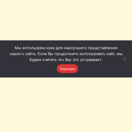
Мы используем куки для наилучшего представления
нашего сайта. Если Вы продолжите использовать сайт, мы
будем считать что Вас это устраивает.
Хорошо
Томская филармония © 2011-2026
Приёмная: +7 (3822) 51-51-86
Кассы с городского телефона (Томск): 20-20-72, 20-20-62
Кассы с мобильного: +7 (953) 920-20-62, +7 (953) 922-20-
72
Наш адрес:
Томск, пл. Ленина, 12а