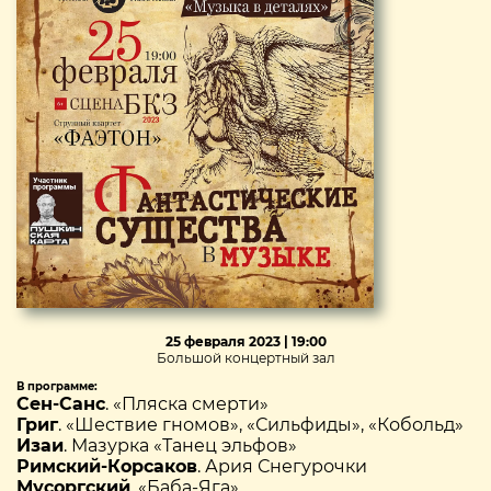
25 февраля 2023 | 19:00
Большой концертный зал
В программе:
Сен-Санс
. «Пляска смерти»
Григ
. «Шествие гномов», «Сильфиды», «Кобольд»
Изаи
. Мазурка «Танец эльфов»
Римский-Корсаков
. Ария Снегурочки
Мусоргский
. «Баба-Яга»