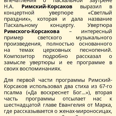
впечатления о пасхальной заутрене
Н.А.
Римский-Корсаков
выразил в
концертной увертюре «Светлый
праздник», которая и дала название
Пасхальному концерту. Увертюра
Римского-Корсакова
– интересный
пример светского музыкального
произведения, полностью основанного
на темах церковных песнопений.
Композитор подробно рассказал о
замысле увертюры и ее программе в
своих воспоминаниях.
Для первой части программы Римский-
Корсаков использовал два стиха из 67-го
псалма («Да воскреснет Бог…»), вторая
часть программы отсылает нас к
шестнадцатой главе Евангелия от Марка,
где рассказывается о женах-мироносицах,