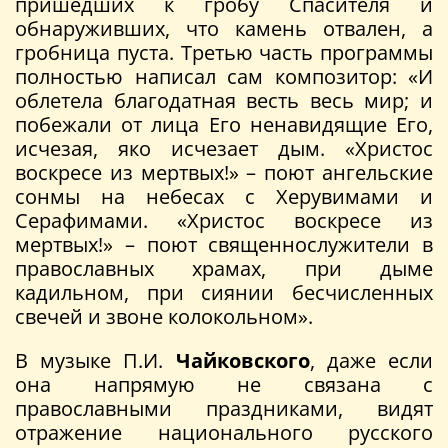
пришедших к гробу Спасителя и
обнаруживших, что камень отвален, а
гробница пуста. Третью часть программы
полностью написал сам композитор: «И
облетела благодатная весть весь мир; и
побежали от лица Его ненавидящие Его,
исчезая, яко исчезает дым. «Христос
воскресе из мертвых!» – поют ангельские
сонмы на небесах с Херувимами и
Серафимами. «Христос воскресе из
мертвых!» – поют священнослужители в
православных храмах, при дыме
кадильном, при сиянии бесчисленных
свечей и звоне колокольном».
В музыке П.И.
Чайковского
, даже если
она напрямую не связана с
православными праздниками, видят
отражение национального русского