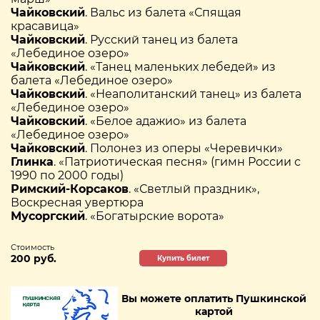
Чайковский
. Вальс из балета «Спящая
красавица»
Чайковский
. Русский танец из балета
«Лебединое озеро»
Чайковский
. «Танец маленьких лебедей» из
балета «Лебединое озеро»
Чайковский
. «Неаполитанский танец» из балета
«Лебединое озеро»
Чайковский
. «Белое адажио» из балета
«Лебединое озеро»
Чайковский
. Полонез из оперы «Черевички»
Глинка
. «Патриотическая песня» (гимн России с
1990 по 2000 годы)
Римский-Корсаков
. «Светлый праздник»,
Воскресная увертюра
Мусоргский
. «Богатырские ворота»
Стоимость
200 руб.
Купить билет
Вы можете оплатить Пушкинской
картой