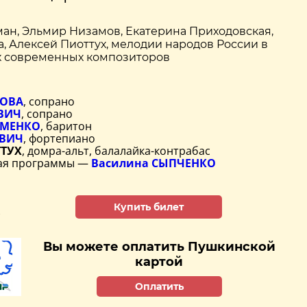
ан, Эльмир Низамов, Екатерина Приходовская,
, Алексей Пиоттух, мелодии народов России в
х современных композиторов
РОВА
, сопрано
ВИЧ
, сопрано
ИМЕНКО
, баритон
ЕВИЧ
, фортепиано
ТТУХ
, домра-альт, балалайка-контрабас
щая программы —
Василина СЫПЧЕНКО
Купить билет
.
Вы можете оплатить Пушкинской
картой
Оплатить