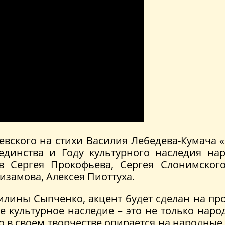
евского на стихи Василия Лебедева-Кумача
динства и Году культурного наследия на
в Сергея Прокофьева, Сергея Слонимского
замова, Алексея Пиоттуха.
силины Сыпченко, акцент будет сделан на пр
е культурное наследие – это не только нар
то в своем творчестве опирается на народны