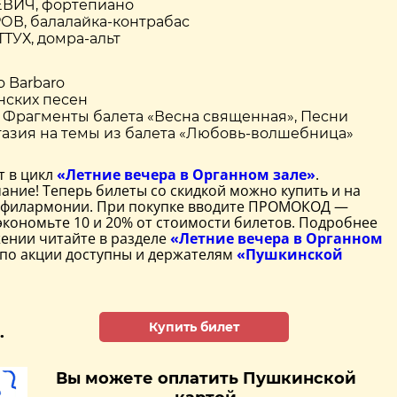
ВИЧ, фортепиано
ОВ, балалайка-контрабас
ТУХ, домра-альт
ro Barbaro
анских песен
. Фрагменты балета «Весна священная», Песни
тазия на темы из балета «Любовь-волшебница»
т в цикл
«Летние вечера в Органном зале»
.
ание! Теперь билеты со скидкой можно купить и на
 филармонии. При покупке вводите ПРОМОКОД —
экономьте 10 и 20% от стоимости билетов. Подробнее
ении читайте в разделе
«Летние вечера в Органном
 по акции доступны и держателям
«Пушкинской
Купить билет
.
Вы можете оплатить Пушкинской