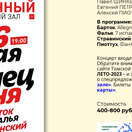
Павел ШИНКЕ
Евгений ПЕТР
Алексей ПИОТ
В программе:
Барток
. Alleg
Фалья
. 7 исп
Стравинский
Пиоттух
. Фан
Концерт входи
Обратите вним
сайте Томской
ЛЕТО-2023
– и 
о спецпредлож
зале»
. Билеты
карты»
.
Стоимость
400-800 руб