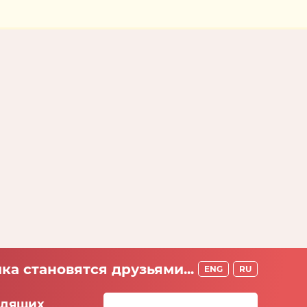
ка становятся друзьями...
ENG
RU
идящих