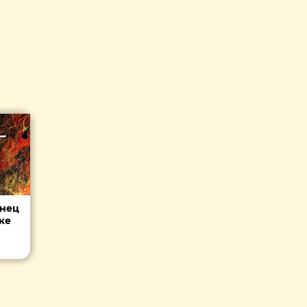
анец
ке