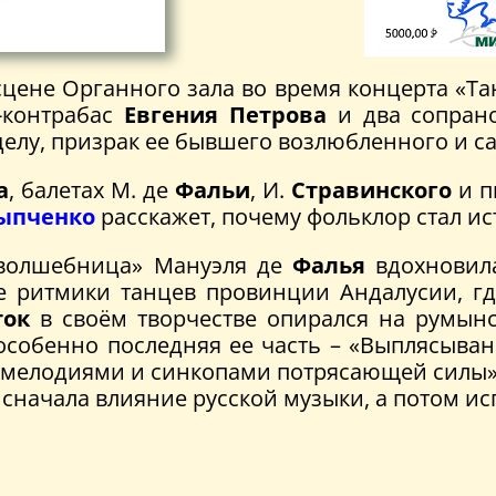
сцене Органного зала во время концерта «Т
-контрабас
Евгения Петрова
и два сопран
делу, призрак ее бывшего возлюбленного и 
а
, балетах М. де
Фальи
, И.
Стравинского
и п
ыпченко
расскажет, почему фольклор стал и
– волшебница» Мануэля де
Фалья
вдохновила
ие ритмики танцев провинции Андалусии, гд
ток
в своём творчестве опирался на румынс
особенно последняя ее часть – «Выплясыва
елодиями и синкопами потрясающей силы» и
 сначала влияние русской музыки, а потом ис