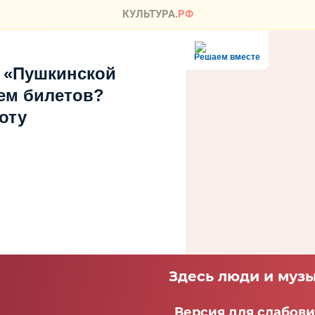
Решаем вместе
 «Пушкинской
ем билетов?
оту
Здесь люди и музы
Версия для слабов