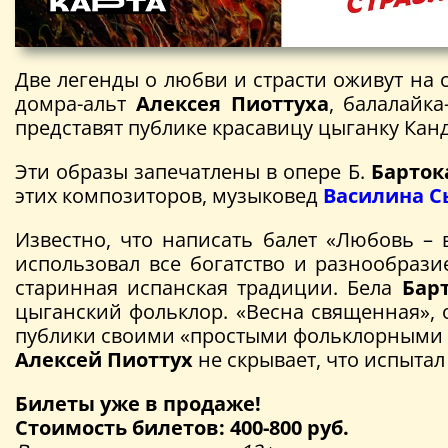
Две легенды о любви и страсти оживут на 
домра-альт
Алексея Пиоттуха
, балалайка
представят публике красавицу цыганку Кан
Эти образы запечатлены в опере Б.
Барток
этих композиторов, музыковед
Василина С
Известно, что написать балет «Любовь 
использовал все богатство и разнообраз
старинная испанская традиции. Бела
Бар
цыганский фольклор. «Весна священная», 
публики своими «простыми фольклорными м
Алексей Пиоттух
не скрывает, что испытал
Билеты уже в продаже!
Стоимость билетов: 400-800 руб.