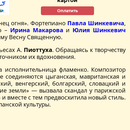
картой
Оплатить
анец огня». Фортепиано
Павла Шинкевича
,
о –
Ирина Макарова
и
Юлия Шинкевич
саму Весну Священную.
ьесах А.
Пиоттуха
. Обращаясь к творчеству
сточником их вдохновения.
 исполнительница фламенко. Композитор
е соединяются цыганская, мавританская и
кий, венгерский, болгарский, словацкий и
ние земли» — вызвала скандал у парижской
 вместе с тем предвосхитила новый стиль.
панской культуры.