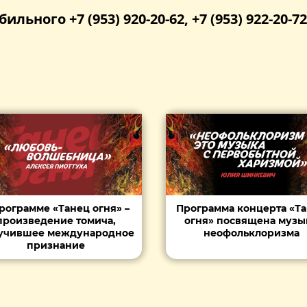
бильного +7 (953) 920-20-62, +7 (953) 922-20-72
рограмме «Танец огня» –
Программа концерта «Т
произведение томича,
огня» посвящена музы
учившее международное
неофольклоризма
признание