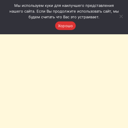
Мы используем куки для наилучшего представления
нашего сайта. Если Вы продолжите использовать сайт, мы
будем считать что Вас это устраивает.
Хорошо
Томская филармония © 2011-2026
Приёмная: +7 (3822) 51-51-86
Кассы с городского телефона (Томск): 20-20-72, 20-20-62
Кассы с мобильного: +7 (953) 920-20-62, +7 (953) 922-20-
72
Наш адрес:
Томск, пл. Ленина, 12а
Связь с нами